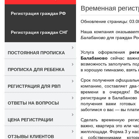
Временная регист
Регистрация граждан РФ
Обновление страницы: 03.0
Наша компания
оказывает
Регистрация граждан СНГ
Балабаново
для граждан Ро
Услуга оформления
рег
ПОСТОЯННАЯ ПРОПИСКА
Балабаново
сейчас важн
возможность заполучить по
ПРОПИСКА ДЛЯ РЕБЕНКА
в хорошую гимназию, взять
Срок получения
официальн
компанию, составляет два-
РЕГИСТРАЦИЯ ДЛЯ РВП
времени в очередях! В
регистрации в Балабаново
ОТВЕТЫ НА ВОПРОСЫ
получения вами готовых 
заботимся о вас — вы плат
Сделать временную реги
ЦЕНА РЕГИСТРАЦИИ
важно, квартира это или ча
жилплощади. Форма 3 у нас
ОТЗЫВЫ КЛИЕНТОВ
с собственниками кото