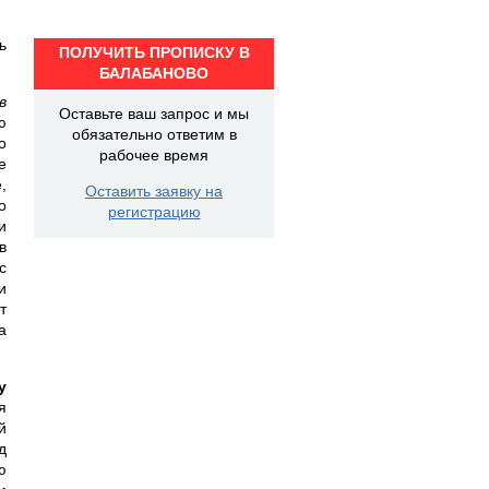
ь
ПОЛУЧИТЬ ПРОПИСКУ В
БАЛАБАНОВО
в
Оставьте ваш запрос и мы
ю
обязательно ответим в
о
рабочее время
е
,
Оставить заявку на
о
регистрацию
и
в
с
и
т
а
у
я
й
д
ю