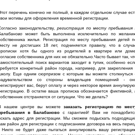
Этот перечень конечно не полный, в каждом отдельном случае ест
свои мотивы для оформления временной регистрации.
Согласно законодательству,
регистрация по месту пребывания 
Балабаново
может быть выполнена исключительно по желани
собственника жилья. Регистрация по месту пребывания детей п
месту не достигших 18 лет, подчиняется правилу, что в случа
прописки хотя бы одного из родителей в квартире или доме
согласие собственника для них не обязательно.Часто бывает так, чт
самостоятельный поиск вариантов заходит в тупик, особенно есл
требуется конкретный район города, например, для закрепления 
школу. Еще одним сюрпризом с которым вы можете столкнуться 
надувательством со стороны владельцев помещений - он
регистрируют вас, берут оплату и через некторое время аннулирую
регистрацию. В остатке ваша прописка обозначается фиктивной, 
собственник отстраняется от ситуации. Что же делать?
В нашем центре вы можете
заказать регистрацию по мест
пребывания в Балабаново
с гарантией! Вам не понадобитс
искать адрес для регистрации. Мы сможем подыскать подходящи
вам район для регистрации с подписанием договора на весь перио
. Никто не будет даже пытаться аннулировать вашу регистраци